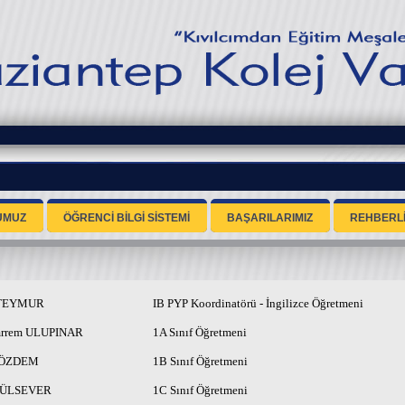
UMUZ
ÖĞRENCİ BİLGİ SİSTEMİ
BAŞARILARIMIZ
REHBERL
TEYMUR
IB PYP Koordinatörü - İngilizce Öğretmeni
rrem ULUPINAR
1A Sınıf Öğretmeni
 ÖZDEM
1B Sınıf Öğretmeni
 GÜLSEVER
1C Sınıf Öğretmeni