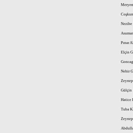
Merye
Coşku
Nezihe
Asuma
Pınar 
Elçin
Goncag
Nehir
Zeyne
Gülçi
Hatice
Tuba 
Zeyne
Abdull