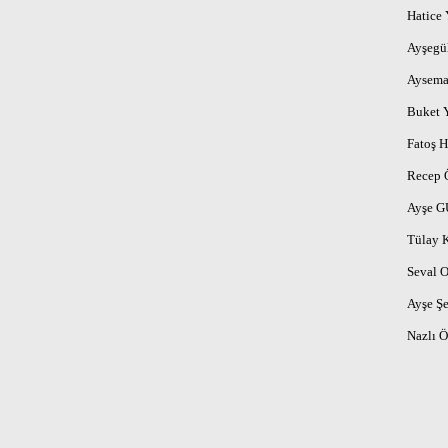
Hatic
Ayşegü
Aysem
Buket
Fatoş
Recep
Ayşe 
Tülay 
Seval
Ayşe 
Nazlı