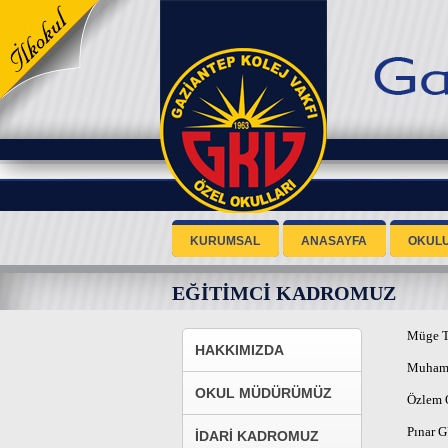
KURUMSAL
ANASAYFA
OKUL
EĞİTİMCİ KADROMUZ
Müge 
HAKKIMIZDA
Muham
OKUL MÜDÜRÜMÜZ
Özlem
Pınar
İDARİ KADROMUZ