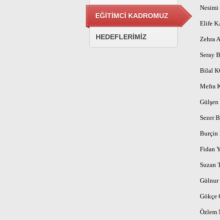
Nesim
EĞİTİMCİ KADROMUZ
Elife 
HEDEFLERİMİZ
Zehra
Seray
Bilal
Mefra
Gülşen
Sezer 
Burçin
Fidan 
Suzan
Gülnur
Gökçe
Özlem