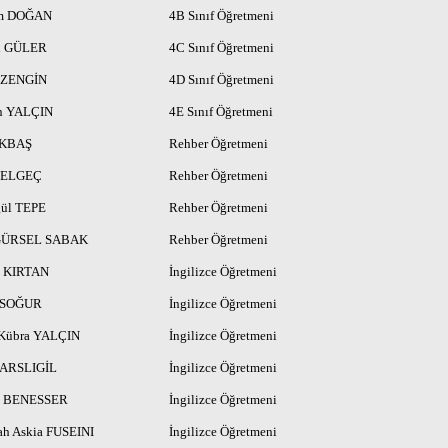
m DOĞAN
4B Sınıf Öğretmeni
n GÜLER
4C Sınıf Öğretmeni
 ZENGİN
4D Sınıf Öğretmeni
n YALÇIN
4E Sınıf Öğretmeni
AKBAŞ
Rehber Öğretmeni
 GELGEÇ
Rehber Öğretmeni
ül TEPE
Rehber Öğretmeni
 GÜRSEL SABAK
Rehber Öğretmeni
p KIRTAN
İngilizce Öğretmeni
n SOĞUR
İngilizce Öğretmeni
 Kübra YALÇIN
İngilizce Öğretmeni
KARSLIGİL
İngilizce Öğretmeni
p BENESSER
İngilizce Öğretmeni
ah Askia FUSEINI
İngilizce Öğretmeni