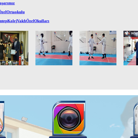
aşarımız
zelOrtaokulu
ntepKolejVakfıÖzelOkulları