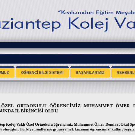
UMUZ
ÖĞRENCİ BİLGİ SİSTEMİ
BAŞARILARIMIZ
REHBERL
 ÖZEL ORTAOKULU ÖĞRENCİMİZ MUHAMMET ÖMER D
UNDA İL BİRİNCİSİ OLDU
tep Kolej Vakfı Özel Ortaokulu öğrencimiz Muhammet Ömer Demirat Okul Sporl
si olmuştur. Türkiye finallerine gitmeye hak kazanan öğrencimizi kutlar, başarı