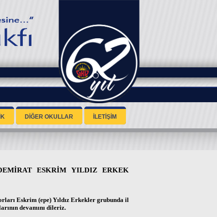
İK
DİĞER OKULLAR
İLETİŞİM
EMİRAT ESKRİM YILDIZ ERKEK
arı Eskrim (epe) Yıldız Erkekler grubunda il
larının devamını dileriz.