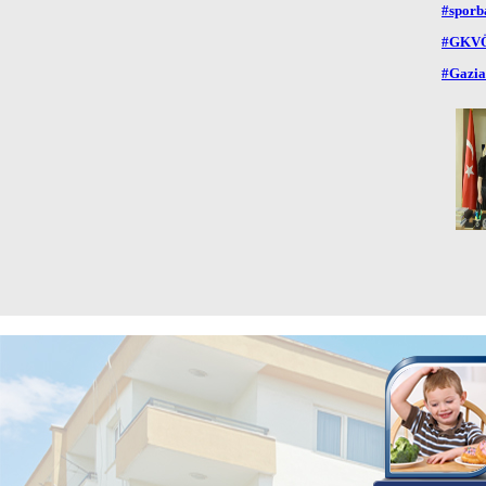
#sporb
#GKVÖ
#Gazia