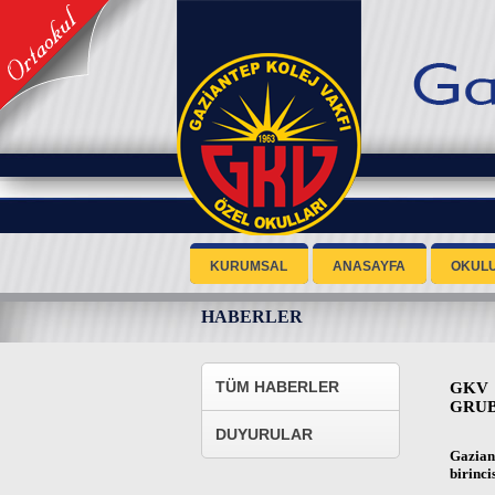
KURUMSAL
ANASAYFA
OKUL
HABERLER
TÜM HABERLER
GKV
GRUB
DUYURULAR
Gazian
birinci