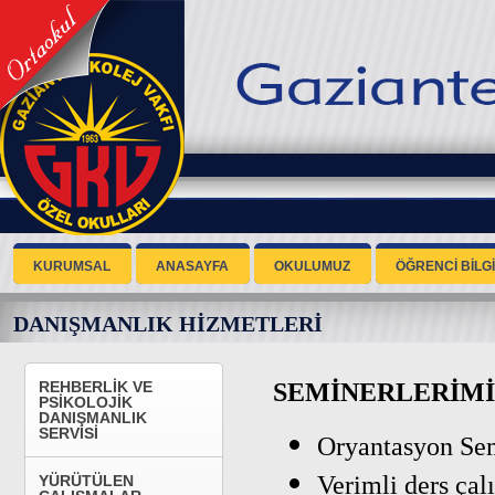
KURUMSAL
ANASAYFA
OKULUMUZ
ÖĞRENCİ BİLGİ
DANIŞMANLIK HİZMETLERİ
SEMİNERLERİMİ
REHBERLİK VE
PSİKOLOJİK
DANIŞMANLIK
SERVİSİ
Oryantasyon Se
Verimli ders çal
YÜRÜTÜLEN