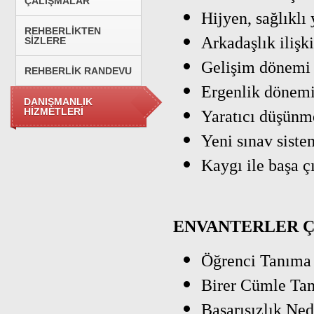
ÇALIŞMALAR
Hijyen, sağlıklı
REHBERLİKTEN
Arkadaşlık ilişk
SİZLERE
Gelişim dönemi 
REHBERLİK RANDEVU
Ergenlik dönemi 
DANIŞMANLIK
HİZMETLERİ
Yaratıcı düşünme
Yeni sınav sistem
Kaygı ile başa 
ENVANTERLER Ç
Öğrenci Tanıma
Birer Cümle Ta
Başarısızlık Ned