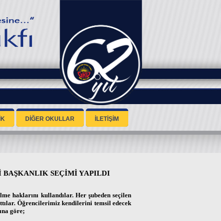
İK
DİĞER OKULLAR
İLETİŞİM
 BAŞKANLIK SEÇİMİ YAPILDI
me haklarını kullandılar. Her şubeden seçilen
ttılar. Öğrencilerimiz kendilerini temsil edecek
ına göre;