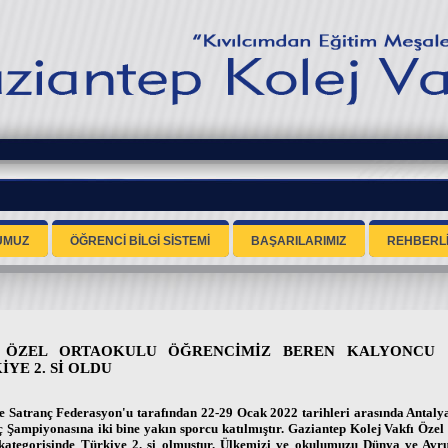
UMUZ
ÖĞRENCİ BİLGİ SİSTEMİ
BAŞARILARIMIZ
REHBERL
 ÖZEL ORTAOKULU ÖĞRENCİMİZ BEREN KALYONCU 1
İYE 2. Sİ OLDU
e Satranç Federasyon'u tarafından 22-29 Ocak 2022 tarihleri arasında Antaly
ç Şampiyonasına iki bine yakın sporcu katılmıştır. Gaziantep Kolej Vakfı Öz
 kategorisinde Türkiye 2. si olmuştur. Ülkemizi ve okulumuzu Dünya ve Avr