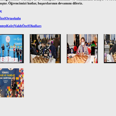
ştır. Öğrencimizi kutlar, başarılarının devamını dileriz.
nç
zelOrtaokulu
ntepKolejVakfıÖzelOkulları