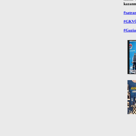
kazanmı
#satra
#GKVÖ
#Gazia