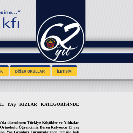
İK
DİĞER OKULLAR
İLETİŞİM
1 YAŞ KIZLAR KATEGORİSİNDE
a'da düzenlenen Türkiye Küçükler ve Yıldızlar
el Ortaokulu Öğrencimiz Beren Kalyoncu 11 yaş
upa Yaş Grupları Turnuvalarında temsile hak