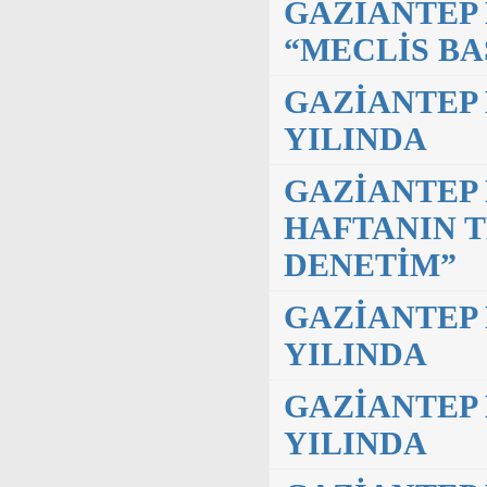
GAZİANTEP 
“MECLİS BA
GAZİANTEP 
YILINDA
GAZİANTEP
HAFTANIN 
DENETİM”
GAZİANTEP 
YILINDA
GAZİANTEP 
YILINDA