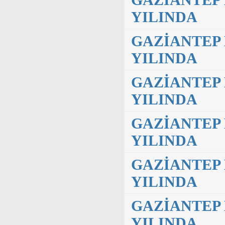
YILINDA
GAZİANTEP 
YILINDA
GAZİANTEP 
YILINDA
GAZİANTEP 
YILINDA
GAZİANTEP 
YILINDA
GAZİANTEP 
YILINDA