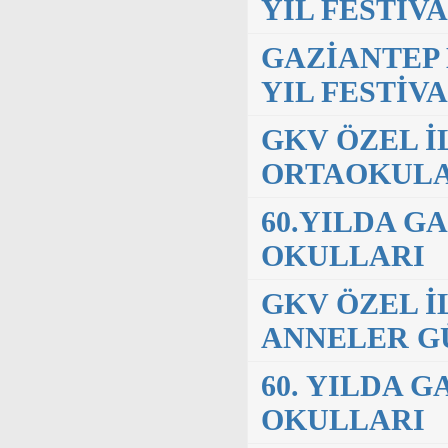
YIL FESTİVA
GAZİANTEP 
YIL FESTİVA
GKV ÖZEL İ
ORTAOKULA
60.YILDA G
OKULLARI
GKV ÖZEL 
ANNELER G
60. YILDA 
OKULLARI