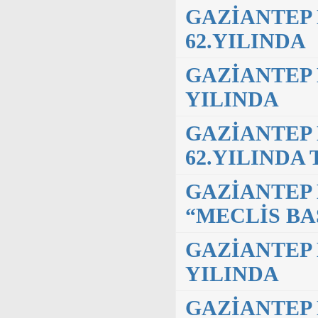
GAZİANTEP 
62.YILINDA
GAZİANTEP 
YILINDA
GAZİANTEP 
62.YILINDA 
GAZİANTEP 
“MECLİS BA
GAZİANTEP 
YILINDA
GAZİANTEP 