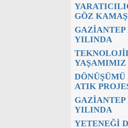
YARATICILI
GÖZ KAMAŞ
GAZİANTEP 
YILINDA
TEKNOLOJİ
YAŞAMIMIZ 
DÖNÜŞÜMÜ B
ATIK PROJE
GAZİANTEP 
YILINDA
YETENEĞİ 