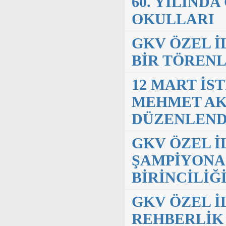
60. YILIND
OKULLARI
GKV ÖZEL 
BİR TÖREN
12 MART İS
MEHMET AK
DÜZENLEND
GKV ÖZEL 
ŞAMPİYONAS
BİRİNCİLİĞ
GKV ÖZEL 
REHBERLİK B