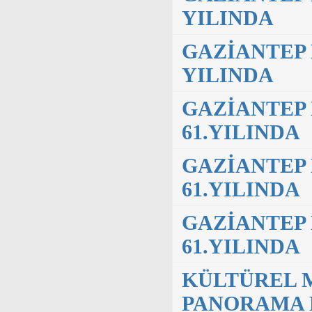
YILINDA
GAZİANTEP 
YILINDA
GAZİANTEP 
61.YILINDA
GAZİANTEP 
61.YILINDA
GAZİANTEP 
61.YILINDA
KÜLTÜREL 
PANORAMA 