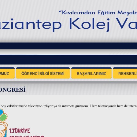
UMUZ
ÖĞRENCİ BİLGİ SİSTEMİ
BAŞARILARIMIZ
REHBERL
ONGRESİ
boş vakitlerimizde televizyon izliyor ya da internete giriyoruz. Hem televizyonda hem de inter