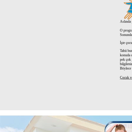
Aslında 
O program
Sonunda 
İşte çoc
Tabii bu
konuda d
pek çok 
bilgilen
Böylece 
Çocuk v