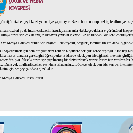
gördüğümüz her şey biz izleyelim diye yapılmıyor; Bazen bunu unutup bizi ilgilendirmeyen şeyl
ları, dizileri ya da internet sitelerini hazırlayan insanlar da biz çocukların o görüntüleri izleye
ortaya bizim için çok da uygun olmayan yayınlar çıkıyor. Biz de bundan; kötü etkilenebiliyoru
uk ve Medya Hareketi bunun için başladı. Televizyonu, dergileri, interneti bizlere daha uygun ve y
nu başarabilmek için hem biz çocuklara hem de büyüklere pek çok görev düşüyor. Ama hep birl
aha hassas olmaları gerektiğini öğreniyorlar. Bizim de televizyon izlediğimizi, internete girdi
görev düşüyor. Mesela bizim için yapılmamış bir diziyi izlemek yerine, bizim için yazılmış bi
iriz. Daha çok bilgilendikçe her şeyi daha rahat anlarız. Böylece televizyon izlerken de, internet
bizim için her şey çok daha güzel olur.
e Medya Hareketi Resmi Sitesi