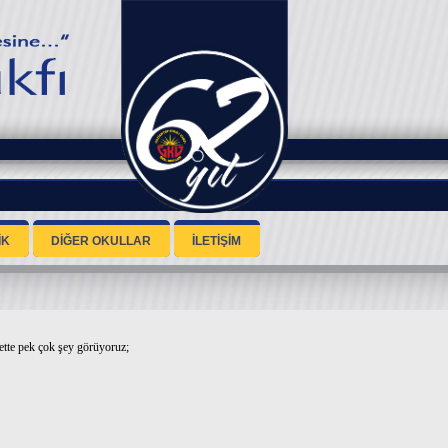
İK
DİĞER OKULLAR
İLETİŞİM
nette pek çok şey görüyoruz;