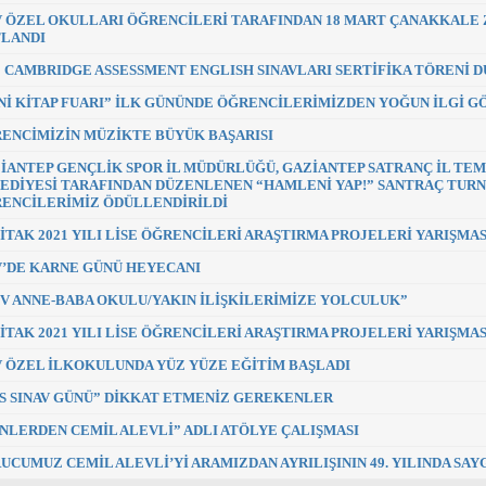
 ÖZEL OKULLARI ÖĞRENCİLERİ TARAFINDAN 18 MART ÇANAKKALE ZA
LANDI
0 CAMBRIDGE ASSESSMENT ENGLISH SINAVLARI SERTİFİKA TÖRENİ 
Nİ KİTAP FUARI” İLK GÜNÜNDE ÖĞRENCİLERİMİZDEN YOĞUN İLGİ G
ENCİMİZİN MÜZİKTE BÜYÜK BAŞARISI
İANTEP GENÇLİK SPOR İL MÜDÜRLÜĞÜ, GAZİANTEP SATRANÇ İL TEM
EDİYESİ TARAFINDAN DÜZENLENEN “HAMLENİ YAP!” SANTRAÇ TURN
ENCİLERİMİZ ÖDÜLLENDİRİLDİ
İTAK 2021 YILI LİSE ÖĞRENCİLERİ ARAŞTIRMA PROJELERİ YARIŞMAS
’DE KARNE GÜNÜ HEYECANI
V ANNE-BABA OKULU/YAKIN İLİŞKİLERİMİZE YOLCULUK”
İTAK 2021 YILI LİSE ÖĞRENCİLERİ ARAŞTIRMA PROJELERİ YARIŞMAS
 ÖZEL İLKOKULUNDA YÜZ YÜZE EĞİTİM BAŞLADI
S SINAV GÜNÜ” DİKKAT ETMENİZ GEREKENLER
NLERDEN CEMİL ALEVLİ” ADLI ATÖLYE ÇALIŞMASI
UCUMUZ CEMİL ALEVLİ’Yİ ARAMIZDAN AYRILIŞININ 49. YILINDA SA