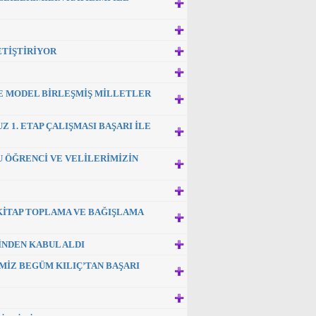
ETİŞTİRİYOR
NE MODEL BİRLEŞMİŞ MİLLETLER
1. ETAP ÇALIŞMASI BAŞARI İLE
U ÖĞRENCİ VE VELİLERİMİZİN
 KİTAP TOPLAMA VE BAĞIŞLAMA
İNDEN KABUL ALDI
İMİZ BEGÜM KILIÇ’TAN BAŞARI