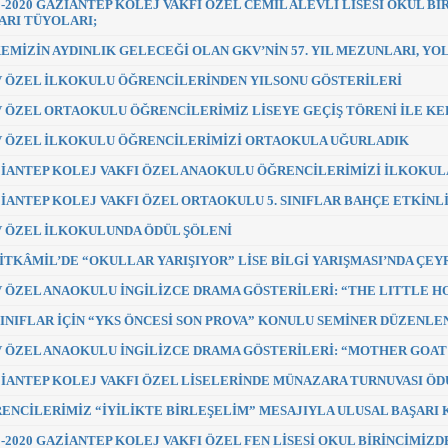
9-2020 GAZİANTEP KOLEJ VAKFI ÖZEL CEMİL ALEVLİ LİSESİ OKUL B
ARI TÜYOLARI;
EMİZİN AYDINLIK GELECEĞİ OLAN GKV’NİN 57. YIL MEZUNLARI, YO
 ÖZEL İLKOKULU ÖĞRENCİLERİNDEN YILSONU GÖSTERİLERİ
 ÖZEL ORTAOKULU ÖĞRENCİLERİMİZ LİSEYE GEÇİŞ TÖRENİ İLE KEP
 ÖZEL İLKOKULU ÖĞRENCİLERİMİZİ ORTAOKULA UĞURLADIK
İANTEP KOLEJ VAKFI ÖZEL ANAOKULU ÖĞRENCİLERİMİZİ İLKOKU
İANTEP KOLEJ VAKFI ÖZEL ORTAOKULU 5. SINIFLAR BAHÇE ETKİNL
 ÖZEL İLKOKULUNDA ÖDÜL ŞÖLENİ
İTKÂMİL’DE “OKULLAR YARIŞIYOR” LİSE BİLGİ YARIŞMASI’NDA ÇEY
 ÖZEL ANAOKULU İNGİLİZCE DRAMA GÖSTERİLERİ: “THE LITTLE H
 SINIFLAR İÇİN “YKS ÖNCESİ SON PROVA” KONULU SEMİNER DÜZENLE
 ÖZEL ANAOKULU İNGİLİZCE DRAMA GÖSTERİLERİ: “MOTHER GOAT
İANTEP KOLEJ VAKFI ÖZEL LİSELERİNDE MÜNAZARA TURNUVASI ÖD
ENCİLERİMİZ “İYİLİKTE BİRLEŞELİM” MESAJIYLA ULUSAL BAŞARI 
9-2020 GAZİANTEP KOLEJ VAKFI ÖZEL FEN LİSESİ OKUL BİRİNCİMİZD