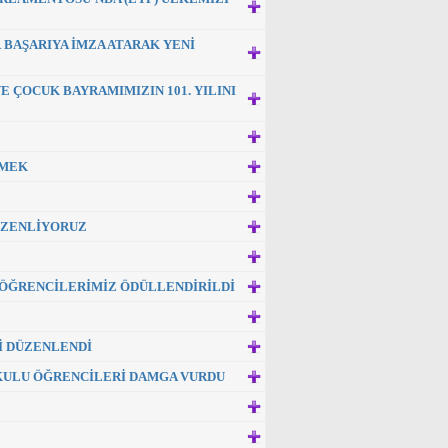
 BAŞARIYA İMZA ATARAK YENİ
 ÇOCUK BAYRAMIMIZIN 101. YILINI
EMEK
DÜZENLİYORUZ
 ÖĞRENCİLERİMİZ ÖDÜLLENDİRİLDİ
İ DÜZENLENDİ
KULU ÖĞRENCİLERİ DAMGA VURDU