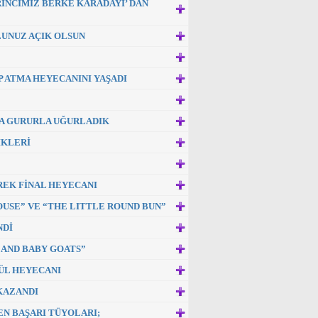
İRİNCİMİZ BERKE KARADAYI’ DAN
LUNUZ AÇIK OLSUN
 ATMA HEYECANINI YAŞADI
LA GURURLA UĞURLADIK
İKLERİ
REK FİNAL HEYECANI
OUSE” VE “THE LITTLE ROUND BUN”
NDİ
 AND BABY GOATS”
ÜL HEYECANI
KAZANDI
EN BAŞARI TÜYOLARI;