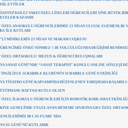
SİL ETTİLER
İANTEP KOLEJ VAKFI ÖZEL LİSELERİ ÖĞRENCİLERİ YİNE BÜYÜK BİR
ECELER KAZANDI
 ÖZEL ANAOKULU ÖĞRENCİLERİMİZ 23 NİSAN ULUSAL EGEMENLİK VE
KU İLE KUTLADI
’Lİ MİNİKLERİN 23 NİSAN VE MAKAM COŞKUSU
ÖĞRENCİMİZ ÖYKÜ SÖNMEZ \\ IB YOLCULUĞUNDA DEĞİŞİMİ BENİMS
 ÖZEL ORTAOKULU/ MEZUN & ÖĞRENCİ BULUŞMALARI
YA SANAT GÜNÜ’NDE “SANAT TERAPİSİ” KONULU ONLINE SÖYLEŞİ 
 İNGİLİZCE SCRABBLE KLUBÜNÜN SCRABBLE GÜNÜ ETKİNLİĞİ
YA TİYATRO GÜNÜ KAPSAMINDA DÜZENLENEN YARIŞMADA BAŞARILI
KÜTÜPHANE HAFTASI KUTLU OLSUN
 ÖZEL İLKOKULU ÖĞRENCİLERİ İÇİN ROBOTİK KODLAMA ETKİNLİĞ
KİYE GENELİNDE UYGULANAN DENEME SINAVINA GKV ÖZEL ORTAO
ENCİLERİMİZ IB CAS FUARI' NDA
YA SU GÜNÜ’NÜ KUTLADIK