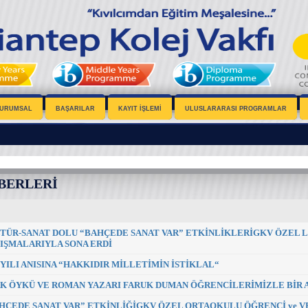
URUMSAL
BAŞARILAR
KAYIT İŞLEMİ
ULUSLARARASI PROGRAMLAR
HABERLERİ
TÜR-SANAT DOLU “BAHÇEDE SANAT VAR” ETKİNLİKLERİGKV ÖZEL L
IŞMALARIYLA SONA ERDİ
. YILI ANISINA “HAKKIDIR MİLLETİMİN İSTİKLAL“
K ÖYKÜ VE ROMAN YAZARI FARUK DUMAN ÖĞRENCİLERİMİZLE BİR 
HÇEDE SANAT VAR” ETKİNLİĞİGKV ÖZEL ORTAOKULU ÖĞRENCİ ve VE