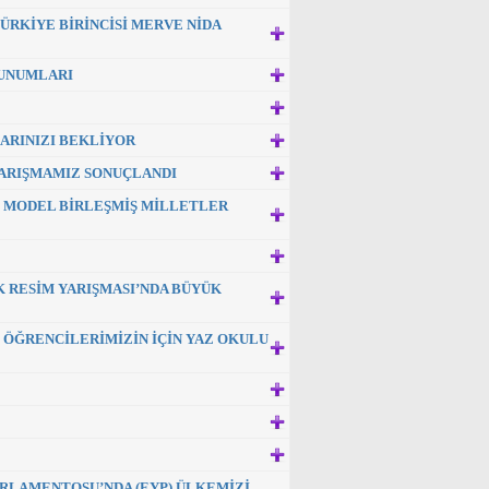
ÜRKİYE BİRİNCİSİ MERVE NİDA
SUNUMLARI
LARINIZI BEKLİYOR
YARIŞMAMIZ SONUÇLANDI
NE MODEL BİRLEŞMİŞ MİLLETLER
 RESİM YARIŞMASI’NDA BÜYÜK
M ÖĞRENCİLERİMİZİN İÇİN YAZ OKULU
ARLAMENTOSU’NDA (EYP) ÜLKEMİZİ