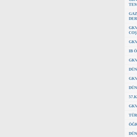
TEM
GAZ
DER
GKV
COŞ
GKV
IB 
GKV
DÜN
GKV
DÜN
57.
GKV
TÜR
ÖĞR
DÜN