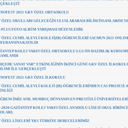
ÇEKLEŞTİ
NOFEST 2021 GKV ÖZEL ORTAOKULU
 ÖZEL OKULLARI GELECEĞİN ULUSLARARASI BİLİM İNSANLARINI Y
-PLUS FOTO ALBÜM YARIŞMASI DÜZENLEDİK
 ÖZEL CEMİL ALEVLİ KOLEJİ(IB) ÖĞRENCİLERİ SACMUN 2021 ONLI
FERANSINA KATILDI
İANTEP KOLEJ VAKFI ÖZEL ORTAOKULU LGS ÖN HAZIRLIK KURSUMUZ 
MAMLANDI
HÇEDE SANAT VAR” ETKİNLİĞİNİN İKİNCİ GÜNÜ GKV ÖZEL İLKOKUL
ILIMI İLE GERÇEKLEŞTİ
NOFEST 2021 GKV ÖZEL İLKOKULU
 ÖZEL CEMİL ALEVLİ KOLEJİ (IB) ÖĞRENCİLERİNDEN CAS PROJESİ:
İNLİĞİ
ÖĞRENCİMİZ ANIL MUMBUÇ DÜNYANIN EN PRESTİJLİ ÜNİVERSİTELER
9-2020 GAZİANTEP KOLEJ VAKFI ÖZEL ANADOLU LİSESİ OKUL BİRİNC
OLARI;
 ÖZEL LİSELERİ YKS TÜRKİYE DERECELERİMİZ