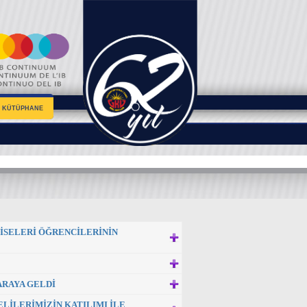
KÜTÜPHANE
İSELERİ ÖĞRENCİLERİNİN
ARAYA GELDİ
LİLERİMİZİN KATILIMI İLE