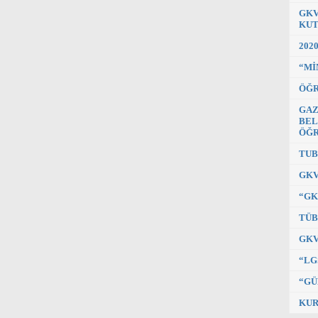
GKV
KUT
202
“Mİ
ÖĞR
GAZ
BEL
ÖĞR
TUB
GKV
“GK
TÜB
GKV
“LG
“GÜ
KUR