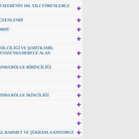
FERİ’NİN 106. YILI TÖRENLERLE
DÜZENLENDİ
ÖRDÜ
SİLCİLİĞİ VE ŞEHİTKAMİL
UVASI'NDA DERECE ALAN
INDA BÖLGE BİRİNCİLİĞİ
INDA BÖLGE İKİNCİLİĞİ
YGI, RAHMET VE ŞÜKRANLA ANIYORUZ