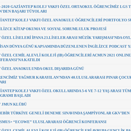
9-2020 GAZİANTEP KOLEJ VAKFI ÖZEL ORTAOKUL ÖĞRENCİMİZ LGS T
N'DEN BAŞARI TÜYOLARI
İANTEP KOLEJ VAKFI ÖZEL ANAOKULU ÖĞRENCİLERİ PORTFOLYO 
İLİZCE KİTAP OKUMA VE SOSYAL SORUMLULUK PROJESİ
 ÖZEL LİSELERİ İPANA 23.LİSELER ARASI MÜZİK YARIŞMASI’NDA OY
NİSAN DÜNYA GÜNÜ KAPSAMINDA DÜZENLENEN İNGİLİZCE PODCAST 
 ÖZEL CEMİL ALEVLİ KOLEJİ (IB) ÖĞRENCİLERİ ACMUN 2021 ONLI
FERANSI’NA KATILDI
 ÖZEL ANAOKULUNDA OKUL DIŞARIDA GÜNÜ
ENCİMİZ YAĞMUR KARAYILAN’NDAN 40.ULUSLARARASI PINAR ÇOCUK
ARI
İANTEP KOLEJ VAKFI ÖZEL OKULLARINDA 5-6 VE 7-12 YAŞ ARASI TÜ
GRAMI BAŞLADI
 JMUN KLÜBÜ
EBİR TÜRKİYE GENELİ DENEME SINAVINDA ŞAMPİYONLAR GKV’DEN
SMUS+ “ECOWE” ULUSLARARASI ÖĞRENCİ KONFERANSI
 ÖZEL CEMİL ALEVLİ KOLEJİ (IB) ÖĞRENCİLERİ AVRUPA GENÇLİK P